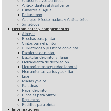
Anticorrosivos acrílicos
Antioxidantes al disolvente
Esmaltes al Agua
Poliuretano
Azulejos, Efecto madera y Anticalórico
Sintéticos
Herramientas y complementos
Alargos
Brochas para pintar
Cintas para el pintor
Cubretodos y plásticos con cinta
Escaleras de pintar
Espátulas de pintor y llanas
Herramienta de decoración
Herramientas seguridad laboral
Herramientas varios y auxiliar
Lijas
Mallas y velos
Paletinas
Papel de pintor
Pinceles para pintor
Repuestos
Rodillos para pintar
Imprimaciones