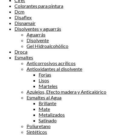
Ciret
Colorantes para pintura
Dcm
Disaflex
Disnamair
Disolventes y aguarrás
Aguarrás
Disolvente
Gel Hidroalcohólico
Droca
Esmaltes
Anticorrosivos acrílicos
Antioxidantes al disolvente
Forjas
Lisos
Marteles
Azulejos, Efecto madera y Anticalórico
Esmaltes al Agua
Brillante
Mate
Metalizados
Satinado
Poliuretano
Sintéticos