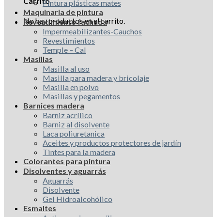
Carrito
Pintura plásticas mates
Maquinaria de pintura
No hay productos en el carrito.
Revestimiento fachada
Impermeabilizantes-Cauchos
Revestimientos
Temple – Cal
Masillas
Masilla al uso
Masilla para madera y bricolaje
Masilla en polvo
Masillas y pegamentos
Barnices madera
Barniz acrílico
Barniz al disolvente
Laca poliuretanica
Aceites y productos protectores de jardín
Tintes para la madera
Colorantes para pintura
Disolventes y aguarrás
Aguarrás
Disolvente
Gel Hidroalcohólico
Esmaltes