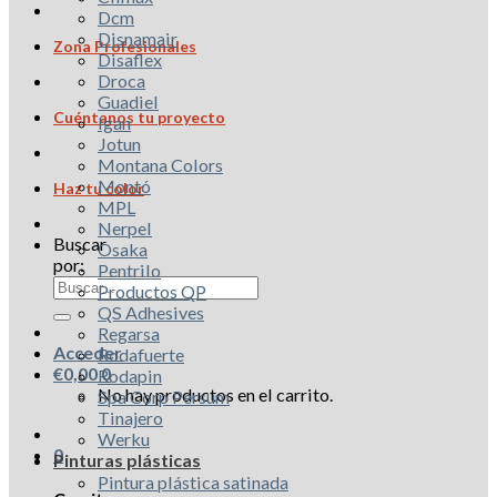
Dcm
Disnamair
Zona Profesionales
Disaflex
Droca
Guadiel
Cuéntanos tu proyecto
Igan
Jotun
Montana Colors
Montó
Haz tu color
MPL
Nerpel
Buscar
Osaka
por:
Pentrilo
Productos QP
QS Adhesives
Regarsa
Acceder
Rodafuerte
€
0,00
0
Rodapin
No hay productos en el carrito.
Spa Corp Persum
Tinajero
Werku
0
Pinturas plásticas
Pintura plástica satinada