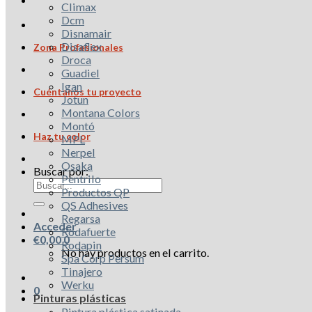
Climax
Dcm
Disnamair
Disaflex
Zona Profesionales
Droca
Guadiel
Igan
Cuéntanos tu proyecto
Jotun
Montana Colors
Montó
Haz tu color
MPL
Nerpel
Osaka
Buscar por:
Pentrilo
Productos QP
QS Adhesives
Regarsa
Acceder
Rodafuerte
€
0,00
0
Rodapin
No hay productos en el carrito.
Spa Corp Persum
Tinajero
Werku
0
Pinturas plásticas
Pintura plástica satinada