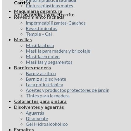
Carrito
Pintura plásticas mates
Maquinaria de pintura
No hay productos en el carrito.
Revestimiento fachada
Impermeabilizantes-Cauchos
Revestimientos
Temple – Cal
Masillas
Masilla al uso
Masilla para madera y bricolaje
Masilla en polvo
Masillas y pegamentos
Barnices madera
Barniz acrílico
Barniz al disolvente
Laca poliuretanica
Aceites y productos protectores de jardín
Tintes para la madera
Colorantes para pintura
Disolventes y aguarrás
Aguarrás
Disolvente
Gel Hidroalcohólico
Esmaltes