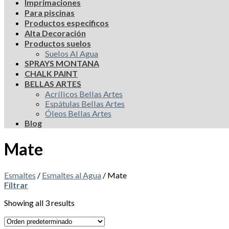
Imprimaciones
Para piscinas
Productos especificos
Alta Decoración
Productos suelos
Suelos Al Agua
SPRAYS MONTANA
CHALK PAINT
BELLAS ARTES
Acrílicos Bellas Artes
Espátulas Bellas Artes
Óleos Bellas Artes
Blog
Mate
Esmaltes
/
Esmaltes al Agua
/
Mate
Filtrar
Showing all 3 results