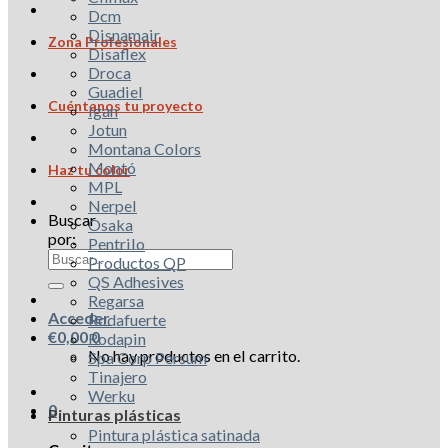
Dcm
Disnamair
Zona Profesionales
Disaflex
Droca
Guadiel
Cuéntanos tu proyecto
Igan
Jotun
Montana Colors
Montó
Haz tu color
MPL
Nerpel
Buscar
Osaka
por:
Pentrilo
Productos QP
QS Adhesives
Regarsa
Acceder
Rodafuerte
€
0,00
0
Rodapin
No hay productos en el carrito.
Spa Corp Persum
Tinajero
Werku
0
Pinturas plásticas
Pintura plástica satinada