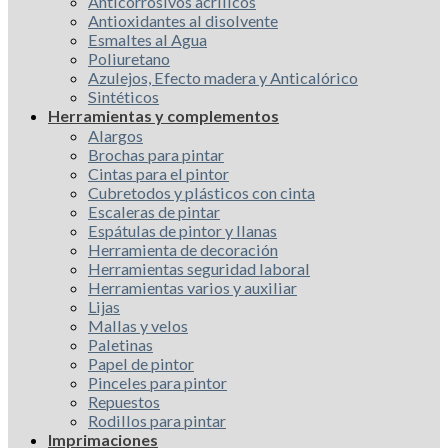
Anticorrosivos acrílicos
Antioxidantes al disolvente
Esmaltes al Agua
Poliuretano
Azulejos, Efecto madera y Anticalórico
Sintéticos
Herramientas y complementos
Alargos
Brochas para pintar
Cintas para el pintor
Cubretodos y plásticos con cinta
Escaleras de pintar
Espátulas de pintor y llanas
Herramienta de decoración
Herramientas seguridad laboral
Herramientas varios y auxiliar
Lijas
Mallas y velos
Paletinas
Papel de pintor
Pinceles para pintor
Repuestos
Rodillos para pintar
Imprimaciones