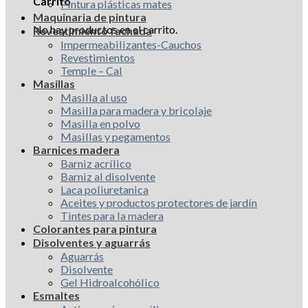
Carrito
Pintura plásticas mates
Maquinaria de pintura
No hay productos en el carrito.
Revestimiento fachada
Impermeabilizantes-Cauchos
Revestimientos
Temple – Cal
Masillas
Masilla al uso
Masilla para madera y bricolaje
Masilla en polvo
Masillas y pegamentos
Barnices madera
Barniz acrílico
Barniz al disolvente
Laca poliuretanica
Aceites y productos protectores de jardín
Tintes para la madera
Colorantes para pintura
Disolventes y aguarrás
Aguarrás
Disolvente
Gel Hidroalcohólico
Esmaltes