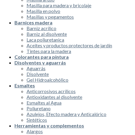
Masilla para madera y bricolaje
Masilla en polvo
Masillas y pegamentos
Barnices madera
Barniz acrílico
Barniz al disolvente
Laca poliuretanica
Aceites y productos protectores de jardín
Tintes para la madera
Colorantes para pintura
Disolventes y aguarrás
Aguarrás
Disolvente
Gel Hidroalcohólico
Esmaltes
Anticorrosivos acrílicos
Antioxidantes al disolvente
Esmaltes al Agua
Poliuretano
Azulejos, Efecto madera y Anticalórico
Sintéticos
Herramientas y complementos
Alargos