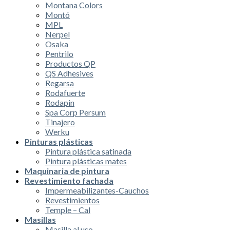
Montana Colors
Montó
MPL
Nerpel
Osaka
Pentrilo
Productos QP
QS Adhesives
Regarsa
Rodafuerte
Rodapin
Spa Corp Persum
Tinajero
Werku
Pinturas plásticas
Pintura plástica satinada
Pintura plásticas mates
Maquinaria de pintura
Revestimiento fachada
Impermeabilizantes-Cauchos
Revestimientos
Temple – Cal
Masillas
Masilla al uso