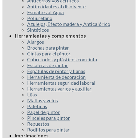
Anticorrosivos acrílicos
Antioxidantes al disolvente
Esmaltes al Agua
Poliuretano
Azulejos, Efecto madera y Anticalórico
Sintéticos
Herramientas y complementos
Alargos
Brochas para pintar
Cintas para el pintor
Cubretodos y plásticos con cinta
Escaleras de pintar
Espátulas de pintor y llanas
Herramienta de decoración
Herramientas seguridad laboral
Herramientas varios y auxiliar
Lijas
Mallas y velos
Paletinas
Papel de pintor
Pinceles para pintor
Repuestos
Rodillos para pintar
Imprimaciones