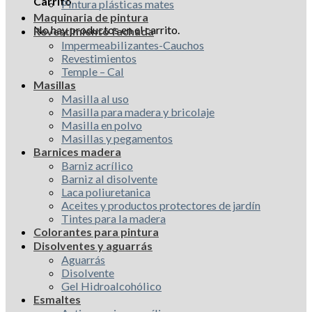
Carrito
Pintura plásticas mates
Maquinaria de pintura
No hay productos en el carrito.
Revestimiento fachada
Impermeabilizantes-Cauchos
Revestimientos
Temple – Cal
Masillas
Masilla al uso
Masilla para madera y bricolaje
Masilla en polvo
Masillas y pegamentos
Barnices madera
Barniz acrílico
Barniz al disolvente
Laca poliuretanica
Aceites y productos protectores de jardín
Tintes para la madera
Colorantes para pintura
Disolventes y aguarrás
Aguarrás
Disolvente
Gel Hidroalcohólico
Esmaltes