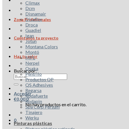
Climax
Dcm
Disnamair
Disaflex
Zona Profesionales
Droca
Guadiel
Igan
Cuéntanos tu proyecto
Jotun
Montana Colors
Montó
Haz tu color
MPL
Nerpel
Osaka
Buscar por:
Pentrilo
Productos QP
QS Adhesives
Regarsa
Acceder
Rodafuerte
€
0,00
0
Rodapin
No hay productos en el carrito.
Spa Corp Persum
Tinajero
Werku
0
Pinturas plásticas
Pintura plástica satinada