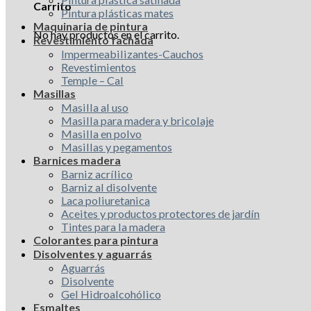
Carrito
Pintura plásticas mates
Maquinaria de pintura
No hay productos en el carrito.
Revestimiento fachada
Impermeabilizantes-Cauchos
Revestimientos
Temple – Cal
Masillas
Masilla al uso
Masilla para madera y bricolaje
Masilla en polvo
Masillas y pegamentos
Barnices madera
Barniz acrílico
Barniz al disolvente
Laca poliuretanica
Aceites y productos protectores de jardín
Tintes para la madera
Colorantes para pintura
Disolventes y aguarrás
Aguarrás
Disolvente
Gel Hidroalcohólico
Esmaltes