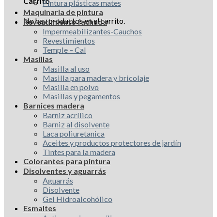
Carrito
Pintura plásticas mates
Maquinaria de pintura
No hay productos en el carrito.
Revestimiento fachada
Impermeabilizantes-Cauchos
Revestimientos
Temple – Cal
Masillas
Masilla al uso
Masilla para madera y bricolaje
Masilla en polvo
Masillas y pegamentos
Barnices madera
Barniz acrílico
Barniz al disolvente
Laca poliuretanica
Aceites y productos protectores de jardín
Tintes para la madera
Colorantes para pintura
Disolventes y aguarrás
Aguarrás
Disolvente
Gel Hidroalcohólico
Esmaltes