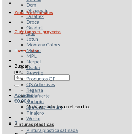
Dcm
Disnamair
Zona Profesionales
Disaflex
Droca
Guadiel
Cuéntanos tu proyecto
Igan
Jotun
Montana Colors
Montó
Haz tu color
MPL
Nerpel
Buscar
Osaka
por:
Pentrilo
Productos QP
QS Adhesives
Regarsa
Acceder
Rodafuerte
€
0,00
0
Rodapin
No hay productos en el carrito.
Spa Corp Persum
Tinajero
Werku
0
Pinturas plásticas
Pintura plástica satinada