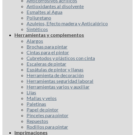
Anticorrosivos acrílicos
Antioxidantes al disolvente
Esmaltes al Agua
Poliuretano
Azulejos, Efecto madera y Anticalórico
Sintéticos
Herramientas y complementos
Alargos
Brochas para pintar
Cintas para el pintor
Cubretodos y plásticos con cinta
Escaleras de pintar
Espátulas de pintor y llanas
Herramienta de decoración
Herramientas seguridad laboral
Herramientas varios y auxiliar
Lijas
Mallas y velos
Paletinas
Papel de pintor
Pinceles para pintor
Repuestos
Rodillos para pintar
Imprimaciones