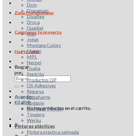
Dcm
Disnamair
Zona Profesionales
Disaflex
Droca
Guadiel
Cuéntanos tu proyecto
Igan
Jotun
Montana Colors
Montó
Haz tu color
MPL
Nerpel
Buscar
Osaka
por:
Pentrilo
Productos QP
QS Adhesives
Regarsa
Acceder
Rodafuerte
€
0,00
0
Rodapin
No hay productos en el carrito.
Spa Corp Persum
Tinajero
Werku
0
Pinturas plásticas
Pintura plástica satinada