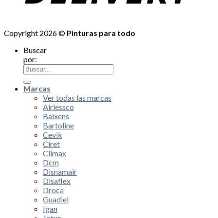
Copyright 2026 ©
Pinturas para todo
Buscar
por:
Marcas
Ver todas las marcas
Airlessco
Baixens
Bartoline
Cevik
Ciret
Climax
Dcm
Disnamair
Disaflex
Droca
Guadiel
Igan
Jotun