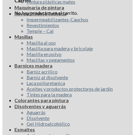
Carrito
Pintura plásticas mates
Maquinaria de pintura
No hay productos en el carrito.
Revestimiento fachada
Impermeabilizantes-Cauchos
Revestimientos
Temple – Cal
Masillas
Masilla al uso
Masilla para madera y bricolaje
Masilla en polvo
Masillas y pegamentos
Barnices madera
Barniz acrílico
Barniz al disolvente
Laca poliuretanica
Aceites y productos protectores de jardín
Tintes para la madera
Colorantes para pintura
Disolventes y aguarrás
Aguarrás
Disolvente
Gel Hidroalcohólico
Esmaltes