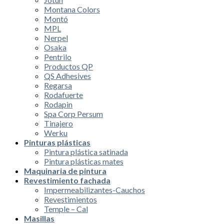
Montana Colors
Montó
MPL
Nerpel
Osaka
Pentrilo
Productos QP
QS Adhesives
Regarsa
Rodafuerte
Rodapin
Spa Corp Persum
Tinajero
Werku
Pinturas plásticas
Pintura plástica satinada
Pintura plásticas mates
Maquinaria de pintura
Revestimiento fachada
Impermeabilizantes-Cauchos
Revestimientos
Temple – Cal
Masillas