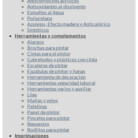
Anticorrosivos acrílicos
Antioxidantes al disolvente
Esmaltes al Agua
Poliuretano
Azulejos, Efecto madera y Anticalórico
Sintéticos
Herramientas y complementos
Alargos
Brochas para pintar
Cintas para el pintor
Cubretodos y plásticos con cinta
Escaleras de pintar
Espátulas de pintor y llanas
Herramienta de decoración
Herramientas seguridad laboral
Herramientas varios y auxiliar
Lijas
Mallas y velos
Paletinas
Papel de pintor
Pinceles para pintor
Repuestos
Rodillos para pintar
Imprimaciones