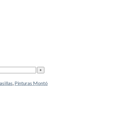
sillas
,
Pinturas Montó