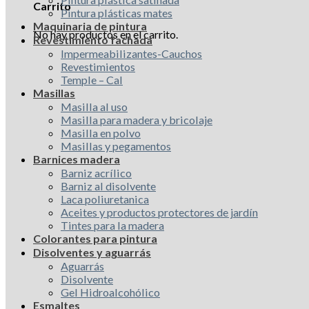
Carrito
Pintura plásticas mates
Maquinaria de pintura
No hay productos en el carrito.
Revestimiento fachada
Impermeabilizantes-Cauchos
Revestimientos
Temple – Cal
Masillas
Masilla al uso
Masilla para madera y bricolaje
Masilla en polvo
Masillas y pegamentos
Barnices madera
Barniz acrílico
Barniz al disolvente
Laca poliuretanica
Aceites y productos protectores de jardín
Tintes para la madera
Colorantes para pintura
Disolventes y aguarrás
Aguarrás
Disolvente
Gel Hidroalcohólico
Esmaltes