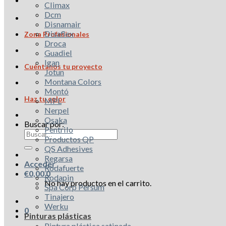
Climax
Dcm
Disnamair
Disaflex
Zona Profesionales
Droca
Guadiel
Igan
Cuéntanos tu proyecto
Jotun
Montana Colors
Montó
Haz tu color
MPL
Nerpel
Osaka
Buscar por:
Pentrilo
Productos QP
QS Adhesives
Regarsa
Acceder
Rodafuerte
€
0,00
0
Rodapin
No hay productos en el carrito.
Spa Corp Persum
Tinajero
Werku
0
Pinturas plásticas
Pintura plástica satinada