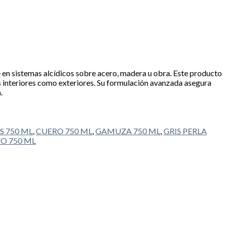
e en sistemas alcídicos sobre acero, madera u obra. Este producto
 interiores como exteriores. Su formulación avanzada asegura
.
 750 ML
,
CUERO 750 ML
,
GAMUZA 750 ML
,
GRIS PERLA
O 750 ML