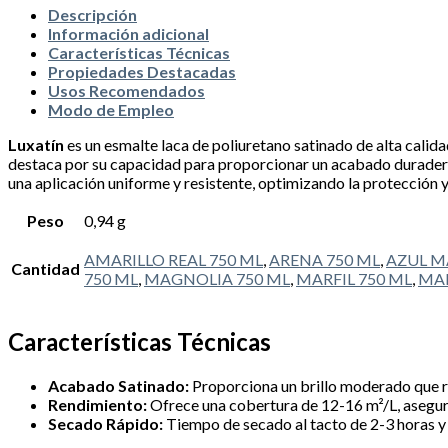
Descripción
Información adicional
Características Técnicas
Propiedades Destacadas
Usos Recomendados
Modo de Empleo
Luxatín
es un esmalte laca de poliuretano satinado de alta calid
destaca por su capacidad para proporcionar un acabado duradero
una aplicación uniforme y resistente, optimizando la protección 
Peso
0,94 g
AMARILLO REAL 750 ML
,
ARENA 750 ML
,
AZUL M
Cantidad
750 ML
,
MAGNOLIA 750 ML
,
MARFIL 750 ML
,
MAR
Características Técnicas
Acabado Satinado:
Proporciona un brillo moderado que rea
Rendimiento:
Ofrece una cobertura de 12-16 m²/L, asegura
Secado Rápido:
Tiempo de secado al tacto de 2-3 horas y