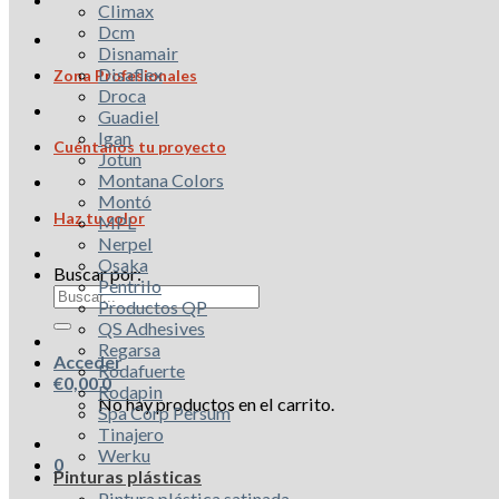
Climax
Dcm
Disnamair
Disaflex
Zona Profesionales
Droca
Guadiel
Igan
Cuéntanos tu proyecto
Jotun
Montana Colors
Montó
Haz tu color
MPL
Nerpel
Osaka
Buscar por:
Pentrilo
Productos QP
QS Adhesives
Regarsa
Acceder
Rodafuerte
€
0,00
0
Rodapin
No hay productos en el carrito.
Spa Corp Persum
Tinajero
Werku
0
Pinturas plásticas
Pintura plástica satinada