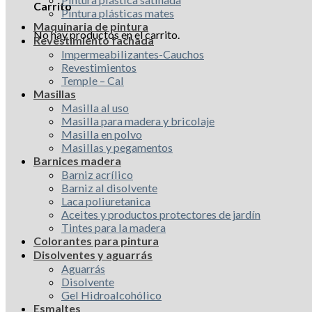
Carrito
Pintura plásticas mates
Maquinaria de pintura
No hay productos en el carrito.
Revestimiento fachada
Impermeabilizantes-Cauchos
Revestimientos
Temple – Cal
Masillas
Masilla al uso
Masilla para madera y bricolaje
Masilla en polvo
Masillas y pegamentos
Barnices madera
Barniz acrílico
Barniz al disolvente
Laca poliuretanica
Aceites y productos protectores de jardín
Tintes para la madera
Colorantes para pintura
Disolventes y aguarrás
Aguarrás
Disolvente
Gel Hidroalcohólico
Esmaltes