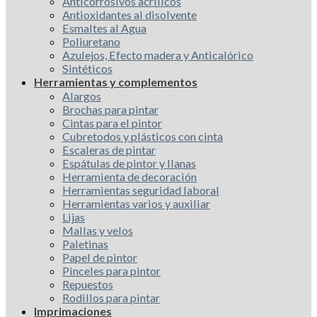
Anticorrosivos acrílicos
Antioxidantes al disolvente
Esmaltes al Agua
Poliuretano
Azulejos, Efecto madera y Anticalórico
Sintéticos
Herramientas y complementos
Alargos
Brochas para pintar
Cintas para el pintor
Cubretodos y plásticos con cinta
Escaleras de pintar
Espátulas de pintor y llanas
Herramienta de decoración
Herramientas seguridad laboral
Herramientas varios y auxiliar
Lijas
Mallas y velos
Paletinas
Papel de pintor
Pinceles para pintor
Repuestos
Rodillos para pintar
Imprimaciones