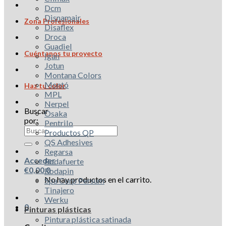
Dcm
Disnamair
Zona Profesionales
Disaflex
Droca
Guadiel
Cuéntanos tu proyecto
Igan
Jotun
Montana Colors
Montó
Haz tu color
MPL
Nerpel
Buscar
Osaka
por:
Pentrilo
Productos QP
QS Adhesives
Regarsa
Acceder
Rodafuerte
€
0,00
0
Rodapin
No hay productos en el carrito.
Spa Corp Persum
Tinajero
Werku
0
Pinturas plásticas
Pintura plástica satinada