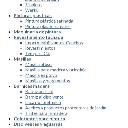
Tinajero
Werku
Pinturas plásticas
Pintura plástica satinada
Pintura plásticas mates
Maquinaria de pintura
Revestimiento fachada
Impermeabilizantes-Cauchos
Revestimientos
Temple – Cal
Masillas
Masilla al uso
Masilla para madera y bricolaje
Masilla en polvo
Masillas y pegamentos
Barnices madera
Barniz acrílico
Barniz al disolvente
Laca poliuretanica
Aceites y productos protectores de jardín
Tintes para la madera
Colorantes para pintura
Disolventes y aguarrás