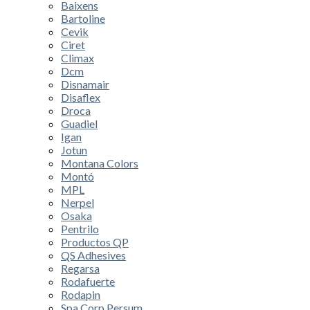
Baixens
Bartoline
Cevik
Ciret
Climax
Dcm
Disnamair
Disaflex
Droca
Guadiel
Igan
Jotun
Montana Colors
Montó
MPL
Nerpel
Osaka
Pentrilo
Productos QP
QS Adhesives
Regarsa
Rodafuerte
Rodapin
Spa Corp Persum