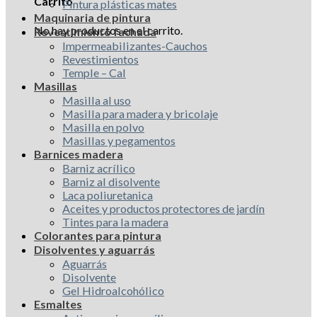
Carrito
Pintura plásticas mates
Maquinaria de pintura
No hay productos en el carrito.
Revestimiento fachada
Impermeabilizantes-Cauchos
Revestimientos
Temple – Cal
Masillas
Masilla al uso
Masilla para madera y bricolaje
Masilla en polvo
Masillas y pegamentos
Barnices madera
Barniz acrílico
Barniz al disolvente
Laca poliuretanica
Aceites y productos protectores de jardín
Tintes para la madera
Colorantes para pintura
Disolventes y aguarrás
Aguarrás
Disolvente
Gel Hidroalcohólico
Esmaltes