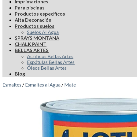
Imprimaciones
Para piscinas
Productos especificos
Alta Decoración
Productos suelos
Suelos Al Agua
SPRAYS MONTANA
CHALK PAINT
BELLAS ARTES
Acrílicos Bellas Artes
Espátulas Bellas Artes
Óleos Bellas Artes
Blog
Esmaltes
/
Esmaltes al Agua
/
Mate