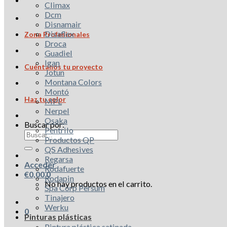
Climax
Dcm
Disnamair
Disaflex
Zona Profesionales
Droca
Guadiel
Igan
Cuéntanos tu proyecto
Jotun
Montana Colors
Montó
Haz tu color
MPL
Nerpel
Osaka
Buscar por:
Pentrilo
Productos QP
QS Adhesives
Regarsa
Acceder
Rodafuerte
€
0,00
0
Rodapin
No hay productos en el carrito.
Spa Corp Persum
Tinajero
Werku
0
Pinturas plásticas
Pintura plástica satinada