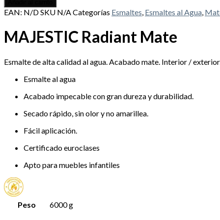
Añadir al carrito
EAN:
N/D
SKU
N/A
Categorías
Esmaltes
,
Esmaltes al Agua
,
Mat
MAJESTIC Radiant Mate
Esmalte de alta calidad al agua. Acabado mate. Interior / exterior
Esmalte al agua
Acabado impecable con gran dureza y durabilidad.
Secado rápido, sin olor y no amarillea.
Fácil aplicación.
Certificado euroclases
Apto para muebles infantiles
Peso
6000 g