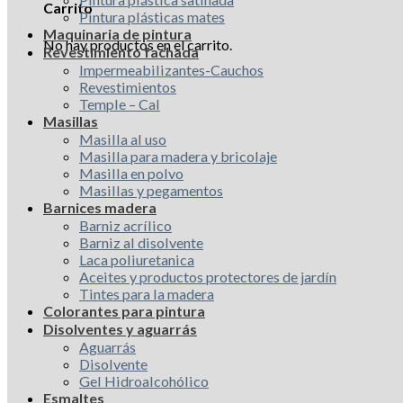
Carrito
Pintura plásticas mates
Maquinaria de pintura
No hay productos en el carrito.
Revestimiento fachada
Impermeabilizantes-Cauchos
Revestimientos
Temple – Cal
Masillas
Masilla al uso
Masilla para madera y bricolaje
Masilla en polvo
Masillas y pegamentos
Barnices madera
Barniz acrílico
Barniz al disolvente
Laca poliuretanica
Aceites y productos protectores de jardín
Tintes para la madera
Colorantes para pintura
Disolventes y aguarrás
Aguarrás
Disolvente
Gel Hidroalcohólico
Esmaltes