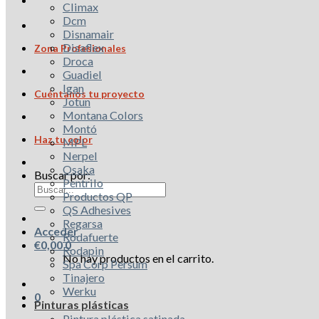
Climax
Dcm
Disnamair
Disaflex
Zona Profesionales
Droca
Guadiel
Igan
Cuéntanos tu proyecto
Jotun
Montana Colors
Montó
Haz tu color
MPL
Nerpel
Osaka
Buscar por:
Pentrilo
Productos QP
QS Adhesives
Regarsa
Acceder
Rodafuerte
€
0,00
0
Rodapin
No hay productos en el carrito.
Spa Corp Persum
Tinajero
Werku
0
Pinturas plásticas
Pintura plástica satinada