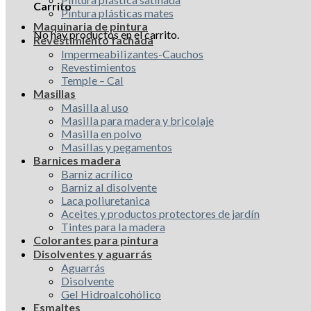
Carrito
Pintura plásticas mates
Maquinaria de pintura
No hay productos en el carrito.
Revestimiento fachada
Impermeabilizantes-Cauchos
Revestimientos
Temple – Cal
Masillas
Masilla al uso
Masilla para madera y bricolaje
Masilla en polvo
Masillas y pegamentos
Barnices madera
Barniz acrílico
Barniz al disolvente
Laca poliuretanica
Aceites y productos protectores de jardín
Tintes para la madera
Colorantes para pintura
Disolventes y aguarrás
Aguarrás
Disolvente
Gel Hidroalcohólico
Esmaltes