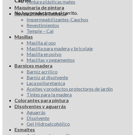
Carrito
Pintura plásticas mates
Maquinaria de pintura
No hay productos en el carrito.
Revestimiento fachada
Impermeabilizantes-Cauchos
Revestimientos
Temple – Cal
Masillas
Masilla al uso
Masilla para madera y bricolaje
Masilla en polvo
Masillas y pegamentos
Barnices madera
Barniz acrílico
Barniz al disolvente
Laca poliuretanica
Aceites y productos protectores de jardín
Tintes para la madera
Colorantes para pintura
Disolventes y aguarrás
Aguarrás
Disolvente
Gel Hidroalcohólico
Esmaltes