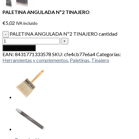
PALETINA ANGULADA Nº2 TINAJERO
€
5,02
IVA incluido
PALETINA ANGULADA Nº2 TINAJERO cantidad
Añadir al carrito
EAN:
8431771333578
SKU:
cfe4cb77e6a4
Categorías:
Herramientas y complementos
,
Paletinas
,
Tinajero