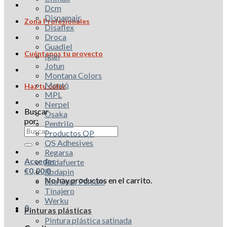
Dcm
Disnamair
Zona Profesionales
Disaflex
Droca
Guadiel
Cuéntanos tu proyecto
Igan
Jotun
Montana Colors
Montó
Haz tu color
MPL
Nerpel
Buscar
Osaka
por:
Pentrilo
Productos QP
QS Adhesives
Regarsa
Acceder
Rodafuerte
€
0,00
0
Rodapin
No hay productos en el carrito.
Spa Corp Persum
Tinajero
Werku
0
Pinturas plásticas
Pintura plástica satinada