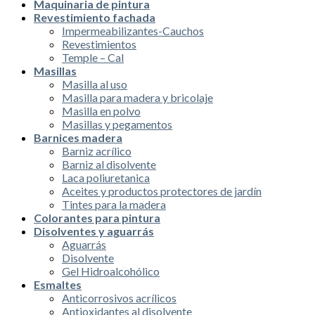
Maquinaria de pintura
Revestimiento fachada
Impermeabilizantes-Cauchos
Revestimientos
Temple – Cal
Masillas
Masilla al uso
Masilla para madera y bricolaje
Masilla en polvo
Masillas y pegamentos
Barnices madera
Barniz acrílico
Barniz al disolvente
Laca poliuretanica
Aceites y productos protectores de jardín
Tintes para la madera
Colorantes para pintura
Disolventes y aguarrás
Aguarrás
Disolvente
Gel Hidroalcohólico
Esmaltes
Anticorrosivos acrílicos
Antioxidantes al disolvente