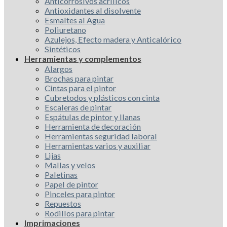
Anticorrosivos acrílicos
Antioxidantes al disolvente
Esmaltes al Agua
Poliuretano
Azulejos, Efecto madera y Anticalórico
Sintéticos
Herramientas y complementos
Alargos
Brochas para pintar
Cintas para el pintor
Cubretodos y plásticos con cinta
Escaleras de pintar
Espátulas de pintor y llanas
Herramienta de decoración
Herramientas seguridad laboral
Herramientas varios y auxiliar
Lijas
Mallas y velos
Paletinas
Papel de pintor
Pinceles para pintor
Repuestos
Rodillos para pintar
Imprimaciones