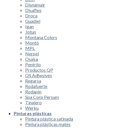
Disnamair
Disaflex
Droca
Guadiel
Igan
Jotun
Montana Colors
Montó
MPL
Nerpel
Osaka
Pentrilo
Productos QP
QS Adhesives
Regarsa
Rodafuerte
Rodapin
Spa Corp Persum
Tinajero
Werku
Pinturas plásticas
Pintura plástica satinada
Pintura plásticas mates