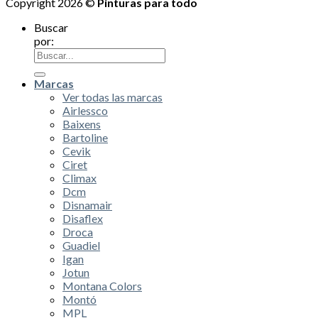
Copyright 2026 ©
Pinturas para todo
Buscar
por:
Marcas
Ver todas las marcas
Airlessco
Baixens
Bartoline
Cevik
Ciret
Climax
Dcm
Disnamair
Disaflex
Droca
Guadiel
Igan
Jotun
Montana Colors
Montó
MPL