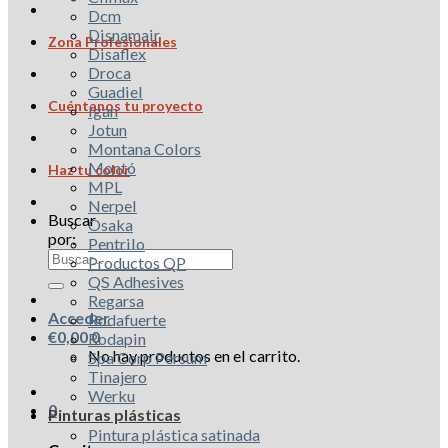
Dcm
Disnamair
Zona Profesionales
Disaflex
Droca
Guadiel
Cuéntanos tu proyecto
Igan
Jotun
Montana Colors
Montó
Haz tu color
MPL
Nerpel
Buscar
Osaka
por:
Pentrilo
Productos QP
QS Adhesives
Regarsa
Acceder
Rodafuerte
€
0,00
0
Rodapin
No hay productos en el carrito.
Spa Corp Persum
Tinajero
Werku
0
Pinturas plásticas
Pintura plástica satinada