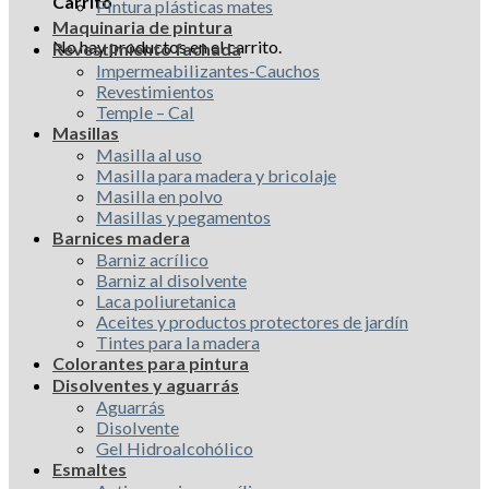
Carrito
Pintura plásticas mates
Maquinaria de pintura
No hay productos en el carrito.
Revestimiento fachada
Impermeabilizantes-Cauchos
Revestimientos
Temple – Cal
Masillas
Masilla al uso
Masilla para madera y bricolaje
Masilla en polvo
Masillas y pegamentos
Barnices madera
Barniz acrílico
Barniz al disolvente
Laca poliuretanica
Aceites y productos protectores de jardín
Tintes para la madera
Colorantes para pintura
Disolventes y aguarrás
Aguarrás
Disolvente
Gel Hidroalcohólico
Esmaltes