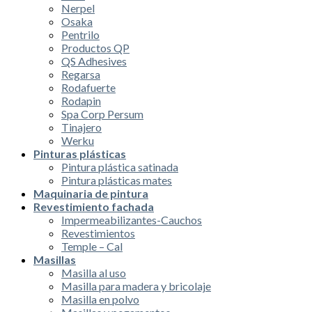
Nerpel
Osaka
Pentrilo
Productos QP
QS Adhesives
Regarsa
Rodafuerte
Rodapin
Spa Corp Persum
Tinajero
Werku
Pinturas plásticas
Pintura plástica satinada
Pintura plásticas mates
Maquinaria de pintura
Revestimiento fachada
Impermeabilizantes-Cauchos
Revestimientos
Temple – Cal
Masillas
Masilla al uso
Masilla para madera y bricolaje
Masilla en polvo