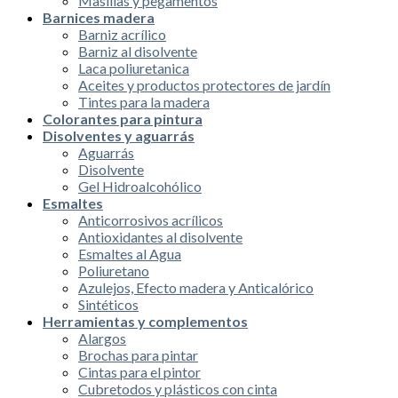
Masillas y pegamentos
Barnices madera
Barniz acrílico
Barniz al disolvente
Laca poliuretanica
Aceites y productos protectores de jardín
Tintes para la madera
Colorantes para pintura
Disolventes y aguarrás
Aguarrás
Disolvente
Gel Hidroalcohólico
Esmaltes
Anticorrosivos acrílicos
Antioxidantes al disolvente
Esmaltes al Agua
Poliuretano
Azulejos, Efecto madera y Anticalórico
Sintéticos
Herramientas y complementos
Alargos
Brochas para pintar
Cintas para el pintor
Cubretodos y plásticos con cinta