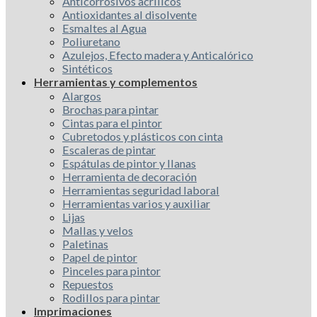
Anticorrosivos acrílicos
Antioxidantes al disolvente
Esmaltes al Agua
Poliuretano
Azulejos, Efecto madera y Anticalórico
Sintéticos
Herramientas y complementos
Alargos
Brochas para pintar
Cintas para el pintor
Cubretodos y plásticos con cinta
Escaleras de pintar
Espátulas de pintor y llanas
Herramienta de decoración
Herramientas seguridad laboral
Herramientas varios y auxiliar
Lijas
Mallas y velos
Paletinas
Papel de pintor
Pinceles para pintor
Repuestos
Rodillos para pintar
Imprimaciones