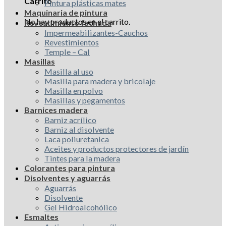
Carrito
Pintura plásticas mates
Maquinaria de pintura
No hay productos en el carrito.
Revestimiento fachada
Impermeabilizantes-Cauchos
Revestimientos
Temple – Cal
Masillas
Masilla al uso
Masilla para madera y bricolaje
Masilla en polvo
Masillas y pegamentos
Barnices madera
Barniz acrílico
Barniz al disolvente
Laca poliuretanica
Aceites y productos protectores de jardín
Tintes para la madera
Colorantes para pintura
Disolventes y aguarrás
Aguarrás
Disolvente
Gel Hidroalcohólico
Esmaltes