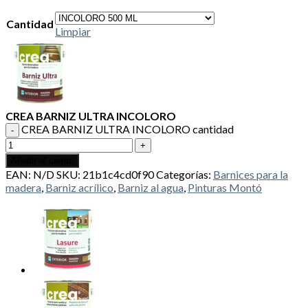
Cantidad
Limpiar
CREA BARNIZ ULTRA INCOLORO
CREA BARNIZ ULTRA INCOLORO cantidad
Añadir al carrito
EAN:
N/D
SKU:
21b1c4cd0f90
Categorías:
Barnices para la
madera
,
Barniz acrílico
,
Barniz al agua
,
Pinturas Montó