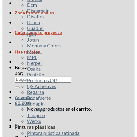
Dcm
Disnamair
Zona Profesionales
Disaflex
Droca
Guadiel
Cuéntanos tu proyecto
Igan
Jotun
Montana Colors
Montó
Haz tu color
MPL
Nerpel
Buscar
Osaka
por:
Pentrilo
Productos QP
QS Adhesives
Regarsa
Acceder
Rodafuerte
€
0,00
0
Rodapin
No hay productos en el carrito.
Spa Corp Persum
Tinajero
Werku
0
Pinturas plásticas
Pintura plástica satinada