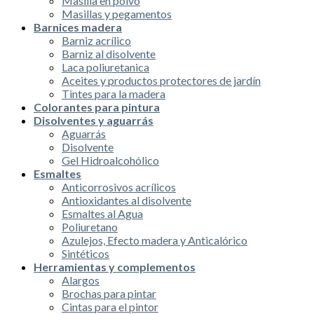
Masilla en polvo
Masillas y pegamentos
Barnices madera
Barniz acrílico
Barniz al disolvente
Laca poliuretanica
Aceites y productos protectores de jardín
Tintes para la madera
Colorantes para pintura
Disolventes y aguarrás
Aguarrás
Disolvente
Gel Hidroalcohólico
Esmaltes
Anticorrosivos acrílicos
Antioxidantes al disolvente
Esmaltes al Agua
Poliuretano
Azulejos, Efecto madera y Anticalórico
Sintéticos
Herramientas y complementos
Alargos
Brochas para pintar
Cintas para el pintor