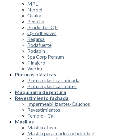
MPL
Nerpel
Osaka
Pentrilo
Productos QP
QS Adhesives
Regarsa
Rodafuerte
Rodapin
Spa Corp Persum
Tinajero
Werku
Pinturas plásticas
Pintura plástica satinada
Pintura plásticas mates
Maquinaria de pintura
Revestimiento fachada
Impermeabilizantes-Cauchos
Revestimientos
Temple – Cal
Masillas
Masilla al uso
Masilla para madera y bricolaje