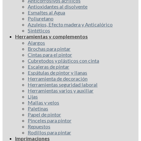
Anticorrosivos acrílicos
Antioxidantes al disolvente
Esmaltes al Agua
Poliuretano
Azulejos, Efecto madera y Anticalórico
Sintéticos
Herramientas y complementos
Alargos
Brochas para pintar
Cintas para el pintor
Cubretodos y plásticos con cinta
Escaleras de pintar
Espátulas de pintor y llanas
Herramienta de decoración
Herramientas seguridad laboral
Herramientas varios y auxiliar
Lijas
Mallas y velos
Paletinas
Papel de pintor
Pinceles para pintor
Repuestos
Rodillos para pintar
Imprimaciones