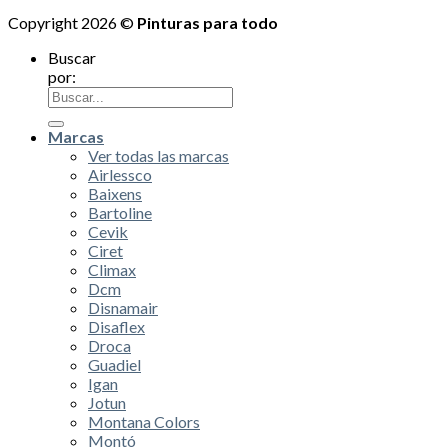
Copyright 2026 ©
Pinturas para todo
Buscar
por:
Marcas
Ver todas las marcas
Airlessco
Baixens
Bartoline
Cevik
Ciret
Climax
Dcm
Disnamair
Disaflex
Droca
Guadiel
Igan
Jotun
Montana Colors
Montó