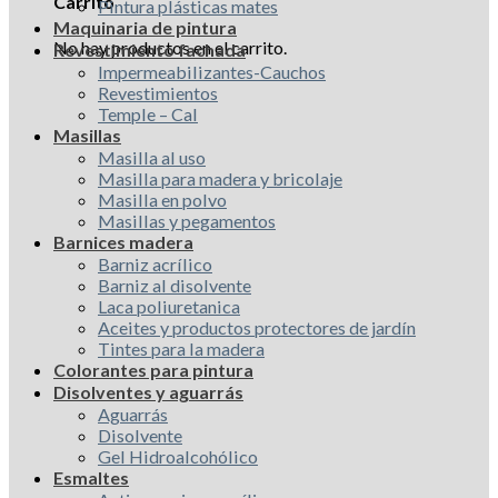
Carrito
Pintura plásticas mates
Maquinaria de pintura
No hay productos en el carrito.
Revestimiento fachada
Impermeabilizantes-Cauchos
Revestimientos
Temple – Cal
Masillas
Masilla al uso
Masilla para madera y bricolaje
Masilla en polvo
Masillas y pegamentos
Barnices madera
Barniz acrílico
Barniz al disolvente
Laca poliuretanica
Aceites y productos protectores de jardín
Tintes para la madera
Colorantes para pintura
Disolventes y aguarrás
Aguarrás
Disolvente
Gel Hidroalcohólico
Esmaltes