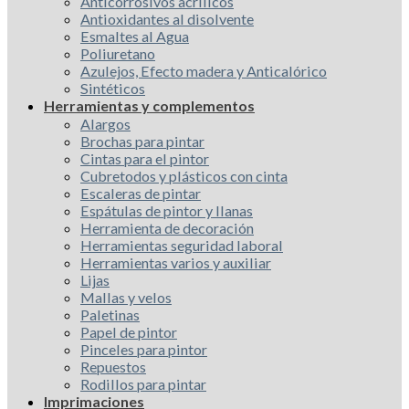
Anticorrosivos acrílicos
Antioxidantes al disolvente
Esmaltes al Agua
Poliuretano
Azulejos, Efecto madera y Anticalórico
Sintéticos
Herramientas y complementos
Alargos
Brochas para pintar
Cintas para el pintor
Cubretodos y plásticos con cinta
Escaleras de pintar
Espátulas de pintor y llanas
Herramienta de decoración
Herramientas seguridad laboral
Herramientas varios y auxiliar
Lijas
Mallas y velos
Paletinas
Papel de pintor
Pinceles para pintor
Repuestos
Rodillos para pintar
Imprimaciones