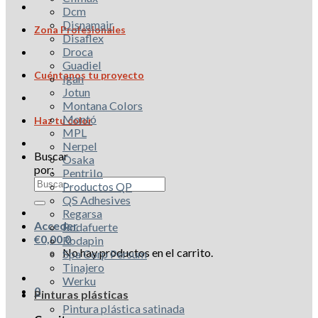
Dcm
Disnamair
Zona Profesionales
Disaflex
Droca
Guadiel
Cuéntanos tu proyecto
Igan
Jotun
Montana Colors
Montó
Haz tu color
MPL
Nerpel
Buscar
Osaka
por:
Pentrilo
Productos QP
QS Adhesives
Regarsa
Acceder
Rodafuerte
€
0,00
0
Rodapin
No hay productos en el carrito.
Spa Corp Persum
Tinajero
Werku
0
Pinturas plásticas
Pintura plástica satinada