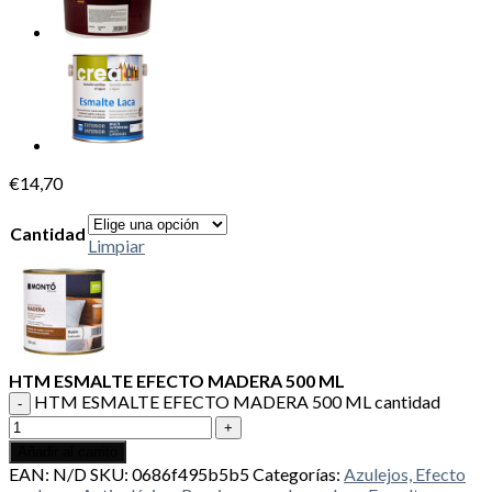
€
14,70
Cantidad
Limpiar
HTM ESMALTE EFECTO MADERA 500 ML
HTM ESMALTE EFECTO MADERA 500 ML cantidad
Añadir al carrito
EAN:
N/D
SKU:
0686f495b5b5
Categorías:
Azulejos, Efecto