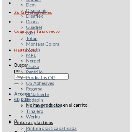
Dcm
Disnamair
Zona Profesionales
Disaflex
Droca
Guadiel
Cuéntanos tu proyecto
Igan
Jotun
Montana Colors
Montó
Haz tu color
MPL
Nerpel
Buscar
Osaka
por:
Pentrilo
Productos QP
QS Adhesives
Regarsa
Acceder
Rodafuerte
€
0,00
0
Rodapin
No hay productos en el carrito.
Spa Corp Persum
Tinajero
Werku
0
Pinturas plásticas
Pintura plástica satinada