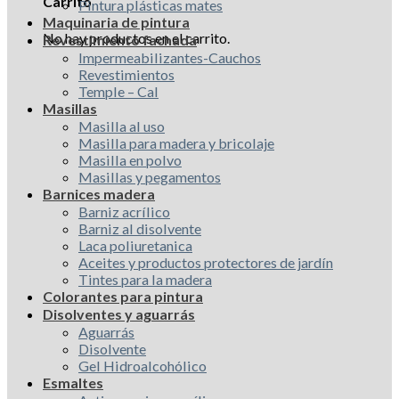
Carrito
Pintura plásticas mates
Maquinaria de pintura
No hay productos en el carrito.
Revestimiento fachada
Impermeabilizantes-Cauchos
Revestimientos
Temple – Cal
Masillas
Masilla al uso
Masilla para madera y bricolaje
Masilla en polvo
Masillas y pegamentos
Barnices madera
Barniz acrílico
Barniz al disolvente
Laca poliuretanica
Aceites y productos protectores de jardín
Tintes para la madera
Colorantes para pintura
Disolventes y aguarrás
Aguarrás
Disolvente
Gel Hidroalcohólico
Esmaltes