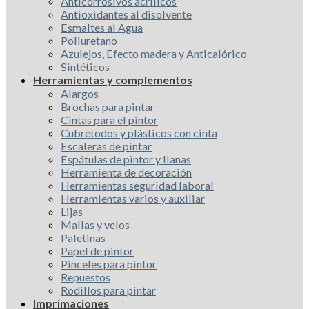
Anticorrosivos acrílicos
Antioxidantes al disolvente
Esmaltes al Agua
Poliuretano
Azulejos, Efecto madera y Anticalórico
Sintéticos
Herramientas y complementos
Alargos
Brochas para pintar
Cintas para el pintor
Cubretodos y plásticos con cinta
Escaleras de pintar
Espátulas de pintor y llanas
Herramienta de decoración
Herramientas seguridad laboral
Herramientas varios y auxiliar
Lijas
Mallas y velos
Paletinas
Papel de pintor
Pinceles para pintor
Repuestos
Rodillos para pintar
Imprimaciones