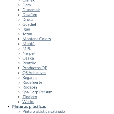
Dcm
Disnamair
Disaflex
Droca
Guadiel
Igan
Jotun
Montana Colors
Montó
MPL
Nerpel
Osaka
Pentrilo
Productos QP
QS Adhesives
Regarsa
Rodafuerte
Rodapin
Spa Corp Persum
Tinajero
Werku
Pinturas plásticas
Pintura plástica satinada