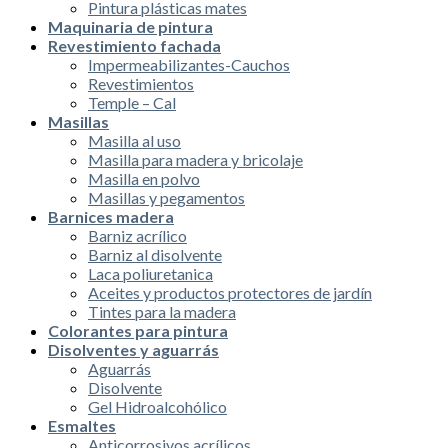
Pintura plásticas mates
Maquinaria de pintura
Revestimiento fachada
Impermeabilizantes-Cauchos
Revestimientos
Temple – Cal
Masillas
Masilla al uso
Masilla para madera y bricolaje
Masilla en polvo
Masillas y pegamentos
Barnices madera
Barniz acrílico
Barniz al disolvente
Laca poliuretanica
Aceites y productos protectores de jardín
Tintes para la madera
Colorantes para pintura
Disolventes y aguarrás
Aguarrás
Disolvente
Gel Hidroalcohólico
Esmaltes
Anticorrosivos acrílicos