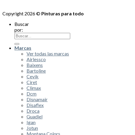
Copyright 2026 ©
Pinturas para todo
Buscar
por:
Marcas
Ver todas las marcas
Airlessco
Baixens
Bartoline
Cevik
Ciret
Climax
Dcm
Disnamair
Disaflex
Droca
Guadiel
Igan
Jotun
Montana Colors