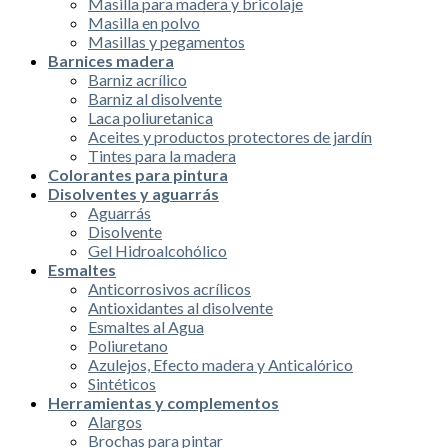
Masilla para madera y bricolaje
Masilla en polvo
Masillas y pegamentos
Barnices madera
Barniz acrílico
Barniz al disolvente
Laca poliuretanica
Aceites y productos protectores de jardín
Tintes para la madera
Colorantes para pintura
Disolventes y aguarrás
Aguarrás
Disolvente
Gel Hidroalcohólico
Esmaltes
Anticorrosivos acrílicos
Antioxidantes al disolvente
Esmaltes al Agua
Poliuretano
Azulejos, Efecto madera y Anticalórico
Sintéticos
Herramientas y complementos
Alargos
Brochas para pintar