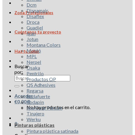
Dcm
Disnamair
Zona Profesionales
Disaflex
Droca
Guadiel
Cuéntanos tu proyecto
Igan
Jotun
Montana Colors
Montó
Haz tu color
MPL
Nerpel
Buscar
Osaka
por:
Pentrilo
Productos QP
QS Adhesives
Regarsa
Acceder
Rodafuerte
€
0,00
0
Rodapin
No hay productos en el carrito.
Spa Corp Persum
Tinajero
Werku
0
Pinturas plásticas
Pintura plástica satinada