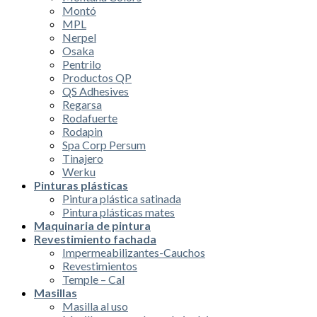
Montó
MPL
Nerpel
Osaka
Pentrilo
Productos QP
QS Adhesives
Regarsa
Rodafuerte
Rodapin
Spa Corp Persum
Tinajero
Werku
Pinturas plásticas
Pintura plástica satinada
Pintura plásticas mates
Maquinaria de pintura
Revestimiento fachada
Impermeabilizantes-Cauchos
Revestimientos
Temple – Cal
Masillas
Masilla al uso