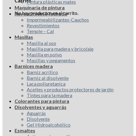
Carrito
Pintura plásticas mates
Maquinaria de pintura
No hay productos en el carrito.
Revestimiento fachada
Impermeabilizantes-Cauchos
Revestimientos
Temple – Cal
Masillas
Masilla al uso
Masilla para madera y bricolaje
Masilla en polvo
Masillas y pegamentos
Barnices madera
Barniz acrílico
Barniz al disolvente
Laca poliuretanica
Aceites y productos protectores de jardín
Tintes para la madera
Colorantes para pintura
Disolventes y aguarrás
Aguarrás
Disolvente
Gel Hidroalcohólico
Esmaltes