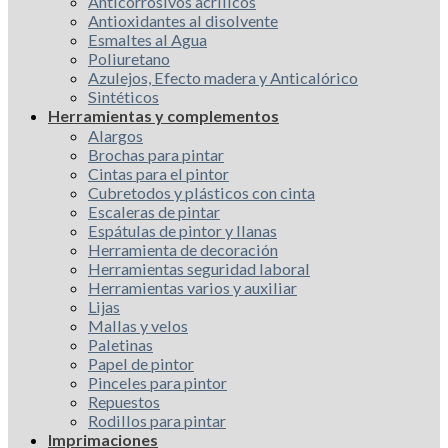
Anticorrosivos acrílicos
Antioxidantes al disolvente
Esmaltes al Agua
Poliuretano
Azulejos, Efecto madera y Anticalórico
Sintéticos
Herramientas y complementos
Alargos
Brochas para pintar
Cintas para el pintor
Cubretodos y plásticos con cinta
Escaleras de pintar
Espátulas de pintor y llanas
Herramienta de decoración
Herramientas seguridad laboral
Herramientas varios y auxiliar
Lijas
Mallas y velos
Paletinas
Papel de pintor
Pinceles para pintor
Repuestos
Rodillos para pintar
Imprimaciones