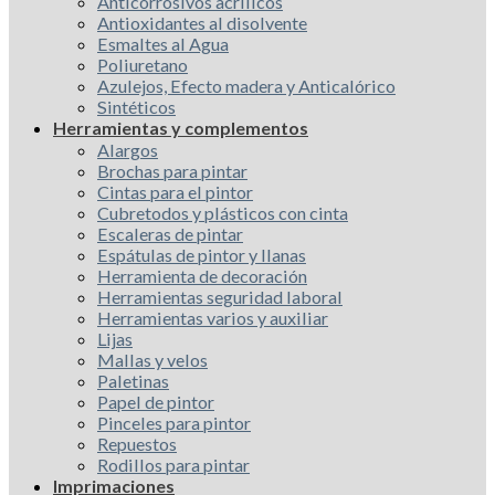
Anticorrosivos acrílicos
Antioxidantes al disolvente
Esmaltes al Agua
Poliuretano
Azulejos, Efecto madera y Anticalórico
Sintéticos
Herramientas y complementos
Alargos
Brochas para pintar
Cintas para el pintor
Cubretodos y plásticos con cinta
Escaleras de pintar
Espátulas de pintor y llanas
Herramienta de decoración
Herramientas seguridad laboral
Herramientas varios y auxiliar
Lijas
Mallas y velos
Paletinas
Papel de pintor
Pinceles para pintor
Repuestos
Rodillos para pintar
Imprimaciones