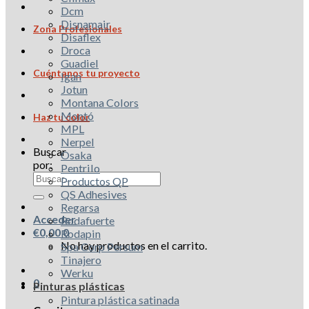
Dcm
Disnamair
Zona Profesionales
Disaflex
Droca
Guadiel
Cuéntanos tu proyecto
Igan
Jotun
Montana Colors
Montó
Haz tu color
MPL
Nerpel
Buscar
Osaka
por:
Pentrilo
Productos QP
QS Adhesives
Regarsa
Acceder
Rodafuerte
€
0,00
0
Rodapin
No hay productos en el carrito.
Spa Corp Persum
Tinajero
Werku
0
Pinturas plásticas
Pintura plástica satinada