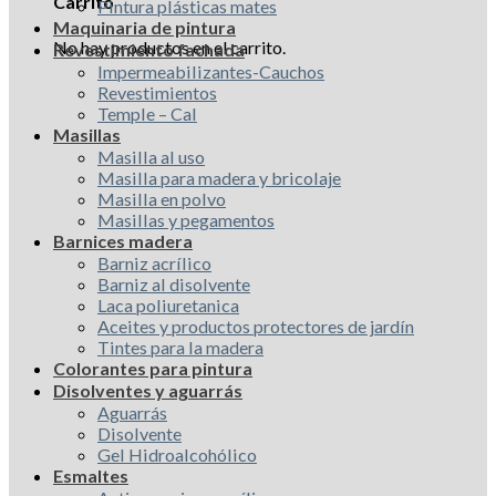
Carrito
Pintura plásticas mates
Maquinaria de pintura
No hay productos en el carrito.
Revestimiento fachada
Impermeabilizantes-Cauchos
Revestimientos
Temple – Cal
Masillas
Masilla al uso
Masilla para madera y bricolaje
Masilla en polvo
Masillas y pegamentos
Barnices madera
Barniz acrílico
Barniz al disolvente
Laca poliuretanica
Aceites y productos protectores de jardín
Tintes para la madera
Colorantes para pintura
Disolventes y aguarrás
Aguarrás
Disolvente
Gel Hidroalcohólico
Esmaltes