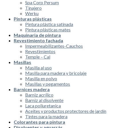
Spa Corp Persum
Tinajero
Werku
Pinturas plásticas
Pintura plástica satinada
Pintura plásticas mates
Maquinaria de pintura
Revestimiento fachada
Impermeabilizantes-Cauchos
Revestimientos
Temple – Cal
Masillas
Masilla al uso
Masilla para madera y bricolaje
Masilla en polvo
Masillas y pegamentos
Barnices madera
Barniz acrílico
Barniz al disolvente
Laca poliuretanica
Aceites y productos protectores de jardín
Tintes para la madera
Colorantes para pintura
Disolventes y aguarrás