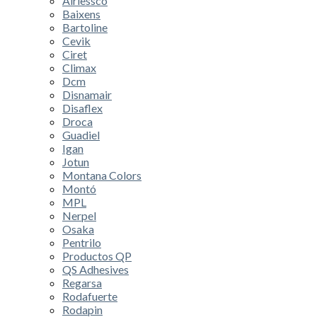
Airlessco
Baixens
Bartoline
Cevik
Ciret
Climax
Dcm
Disnamair
Disaflex
Droca
Guadiel
Igan
Jotun
Montana Colors
Montó
MPL
Nerpel
Osaka
Pentrilo
Productos QP
QS Adhesives
Regarsa
Rodafuerte
Rodapin