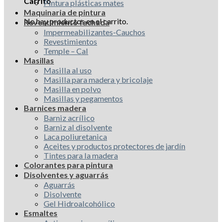
Carrito
Pintura plásticas mates
Maquinaria de pintura
No hay productos en el carrito.
Revestimiento fachada
Impermeabilizantes-Cauchos
Revestimientos
Temple – Cal
Masillas
Masilla al uso
Masilla para madera y bricolaje
Masilla en polvo
Masillas y pegamentos
Barnices madera
Barniz acrílico
Barniz al disolvente
Laca poliuretanica
Aceites y productos protectores de jardín
Tintes para la madera
Colorantes para pintura
Disolventes y aguarrás
Aguarrás
Disolvente
Gel Hidroalcohólico
Esmaltes