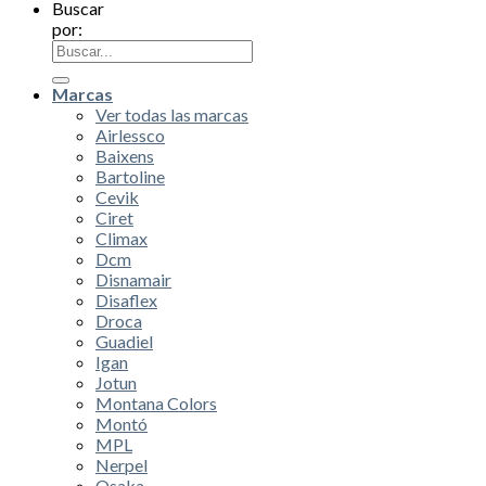
Buscar
por:
Marcas
Ver todas las marcas
Airlessco
Baixens
Bartoline
Cevik
Ciret
Climax
Dcm
Disnamair
Disaflex
Droca
Guadiel
Igan
Jotun
Montana Colors
Montó
MPL
Nerpel
Osaka