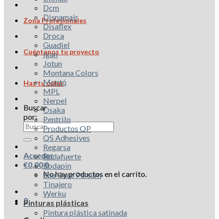
Dcm
Disnamair
Zona Profesionales
Disaflex
Droca
Guadiel
Cuéntanos tu proyecto
Igan
Jotun
Montana Colors
Montó
Haz tu color
MPL
Nerpel
Buscar
Osaka
por:
Pentrilo
Productos QP
QS Adhesives
Regarsa
Acceder
Rodafuerte
€
0,00
0
Rodapin
No hay productos en el carrito.
Spa Corp Persum
Tinajero
Werku
0
Pinturas plásticas
Pintura plástica satinada