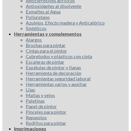
Anticorrosivos acrílicos
Antioxidantes al disolvente
Esmaltes al Agua
Poliuretano
Azulejos, Efecto madera y Anticalórico
Sintéticos
Herramientas y complementos
Alargos
Brochas para pintar
Cintas para el pintor
Cubretodos y plásticos con cinta
Escaleras de pintar
Espátulas de pintor y llanas
Herramienta de decoración
Herramientas seguridad laboral
Herramientas varios y auxiliar
Lijas
Mallas y velos
Paletinas
Papel de pintor
Pinceles para pintor
Repuestos
Rodillos para pintar
Imprimaciones